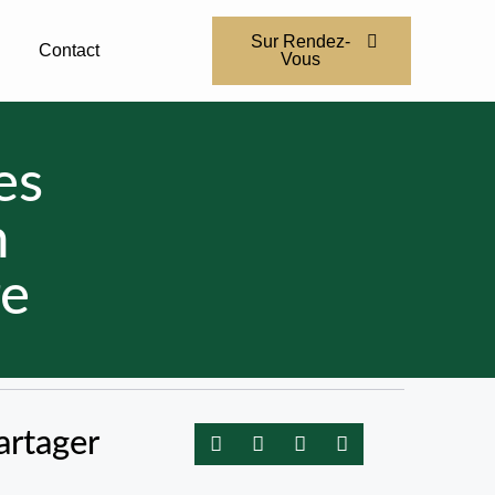
Sur Rendez-
Contact
Vous
es
n
re
artager